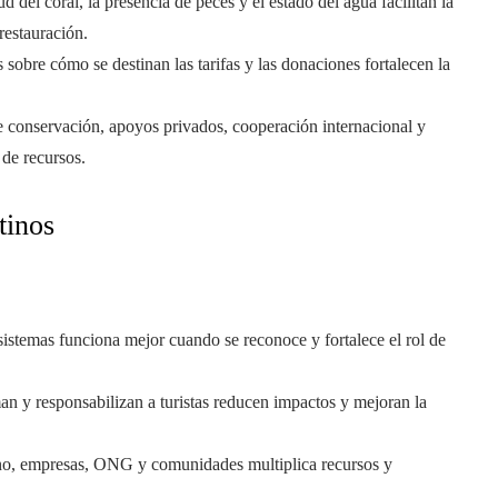
ud del coral, la presencia de peces y el estado del agua facilitan la
 restauración.
s sobre cómo se destinan las tarifas y las donaciones fortalecen la
 de conservación, apoyos privados, cooperación internacional y
 de recursos.
tinos
osistemas funciona mejor cuando se reconoce y fortalece el rol de
n y responsabilizan a turistas reducen impactos y mejoran la
rno, empresas, ONG y comunidades multiplica recursos y