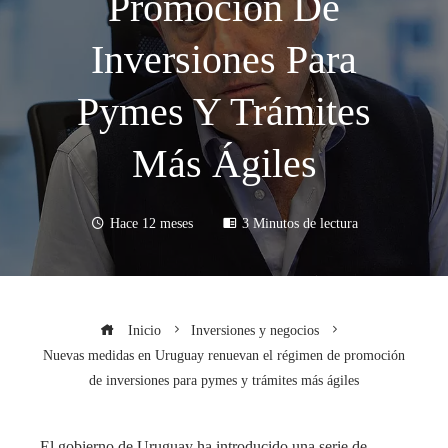
Promoción De
Inversiones Para
Pymes Y Trámites
Más Ágiles
Hace 12 meses
3 Minutos de lectura
Inicio
Inversiones y negocios
Nuevas medidas en Uruguay renuevan el régimen de promoción
de inversiones para pymes y trámites más ágiles
El gobierno de Uruguay ha introducido una serie de