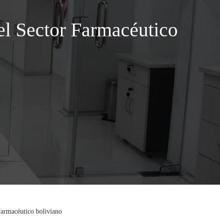
l Sector Farmacéutico
farmacéutico boliviano