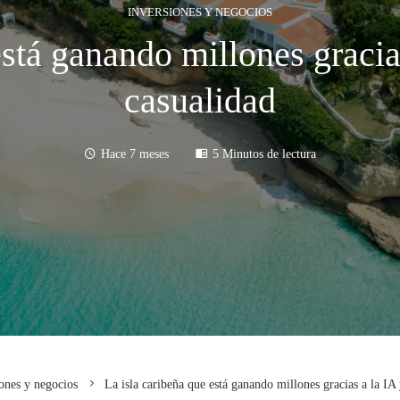
INVERSIONES Y NEGOCIOS
está ganando millones gracia
casualidad
Hace 7 meses
5 Minutos de lectura
ones y negocios
La isla caribeña que está ganando millones gracias a la IA