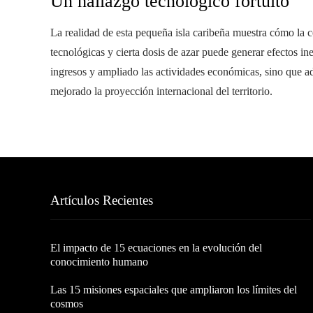
Un hallazgo tecnológico fortuito
La realidad de esta pequeña isla caribeña muestra cómo la 
tecnológicas y cierta dosis de azar puede generar efectos ine
ingresos y ampliado las actividades económicas, sino que ad
mejorado la proyección internacional del territorio.
Artículos Recientes
El impacto de 15 ecuaciones en la evolución del
conocimiento humano
Las 15 misiones espaciales que ampliaron los límites del
cosmos