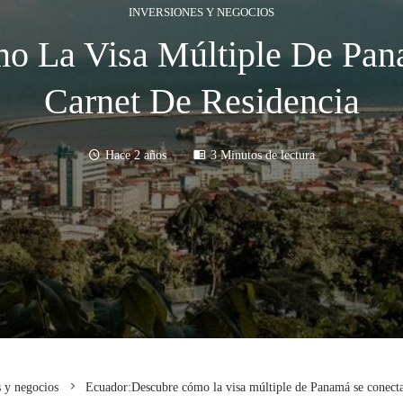
INVERSIONES Y NEGOCIOS
o La Visa Múltiple De Pan
Carnet De Residencia
Hace 2 años
3 Minutos de lectura
s y negocios
Ecuador:Descubre cómo la visa múltiple de Panamá se conecta 