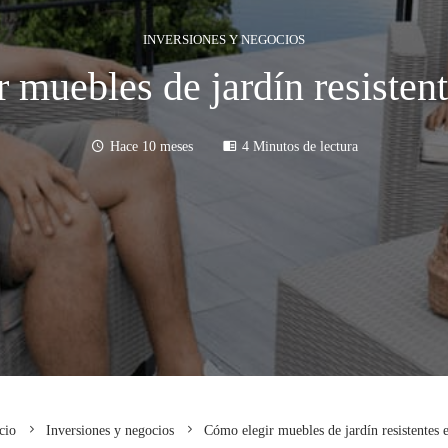
INVERSIONES Y NEGOCIOS
 muebles de jardín resisten
Hace 10 meses
4 Minutos de lectura
cio
Inversiones y negocios
Cómo elegir muebles de jardín resistentes 