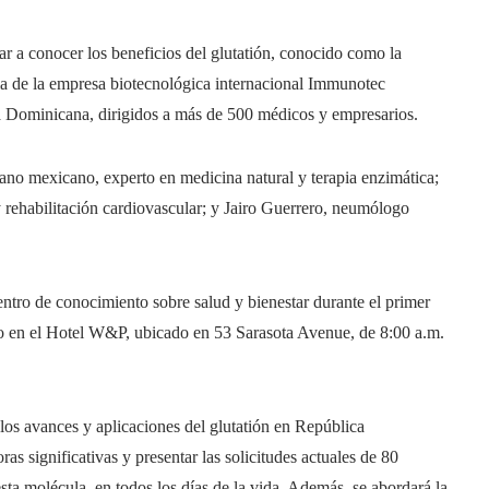
dar a conocer los beneficios del glutatión, conocido como la
ia de la empresa biotecnológica internacional Immunotec
ca Dominicana, dirigidos a más de 500 médicos y empresarios.
jano mexicano, experto en medicina natural y terapia enzimática;
 rehabilitación cardiovascular; y Jairo Guerrero, neumólogo
entro de conocimiento sobre salud y bienestar durante el primer
lio en el Hotel W&P, ubicado en 53 Sarasota Avenue, de 8:00 a.m.
r los avances y aplicaciones del glutatión en República
s significativas y presentar las solicitudes actuales de 80
sta molécula. en todos los días de la vida. Además, se abordará la