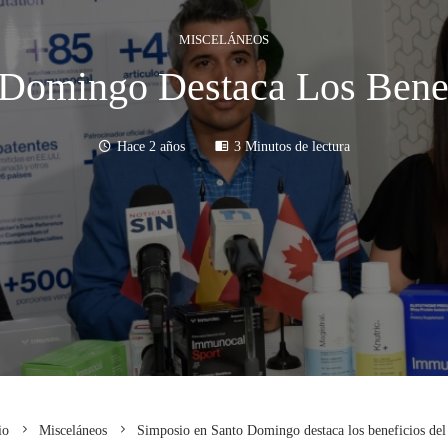
MISCELÁNEOS
Domingo Destaca Los Benef
Hace 2 años
3 Minutos de lectura
io
Misceláneos
Simposio en Santo Domingo destaca los beneficios del 