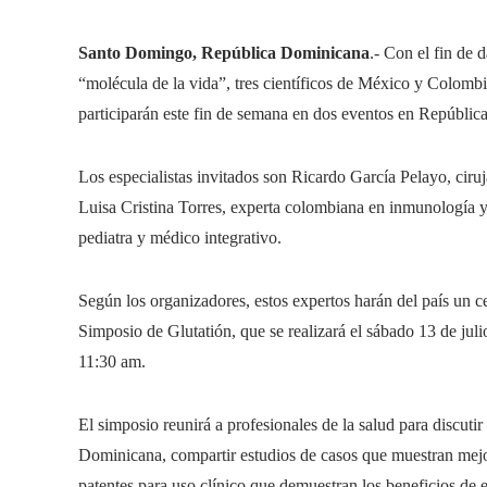
Santo Domingo, República Dominicana
.- Con el fin de 
“molécula de la vida”, tres científicos de México y Colomb
participarán este fin de semana en dos eventos en Repúbli
Los especialistas invitados son Ricardo García Pelayo, ciru
Luisa Cristina Torres, experta colombiana en inmunología y
pediatra y médico integrativo.
Según los organizadores, estos expertos harán del país un c
Simposio de Glutatión, que se realizará el sábado 13 de ju
11:30 am.
El simposio reunirá a profesionales de la salud para discuti
Dominicana, compartir estudios de casos que muestran mejora
patentes para uso clínico que demuestran los beneficios de e