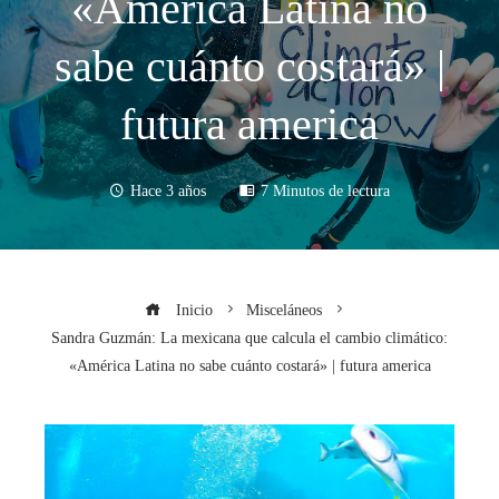
«América Latina no
sabe cuánto costará» |
futura america
Hace 3 años
7 Minutos de lectura
Inicio
Misceláneos
Sandra Guzmán: La mexicana que calcula el cambio climático:
«América Latina no sabe cuánto costará» | futura america