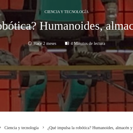
CIENCIA Y TECNOLOGÍA
obótica? Humanoides, almac
Hace 2 meses
4 Minutos de lectura
Ciencia y tecnología
¿Qué impulsa la robótica? Humanoides, almacén y 