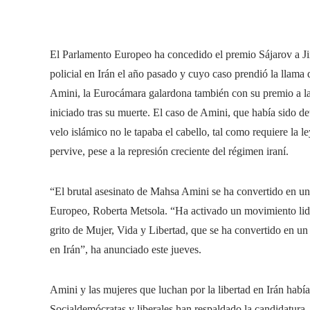
El Parlamento Europeo ha concedido el premio Sájarov a Ji
policial en Irán el año pasado y cuyo caso prendió la llama d
Amini, la Eurocámara galardona también con su premio a la
iniciado tras su muerte. El caso de Amini, que había sido de
velo islámico no le tapaba el cabello, tal como requiere la l
pervive, pese a la represión creciente del régimen iraní.
“El brutal asesinato de Mahsa Amini se ha convertido en un
Europeo, Roberta Metsola. “Ha activado un movimiento lide
grito de Mujer, Vida y Libertad, que se ha convertido en un 
en Irán”, ha anunciado este jueves.
Amini y las mujeres que luchan por la libertad en Irán habí
Socialdemócratas y liberales han respaldado la candidatura. 