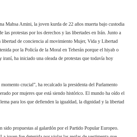
na Mahsa Amini, la joven kurda de 22 años muerta bajo custodia
e las protestas por los derechos y las libertades en Irán. Junto a
 libertad de conciencia al movimiento Mujer, Vida y Libertad
tenida por la Policía de la Moral en Teherán porque el hiyab o
ey iraní, ha iniciado una oleada de protestas que todavía hoy
 momento crucial”, ha recalcado la presidenta del Parlamento
rado por mujeres que está siendo histórico. El mundo ha oído el
lema para los que defienden la igualdad, la dignidad y la libertad
an sido propuestas al galardón por el Partido Popular Europeo.
La joven fue detenida por violar las reglas de vestimenta que