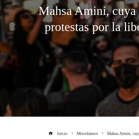
Mahsa Amini, cuya m
protestas por la li
Inicio
Misceláneos
Mahsa Amini, cuya 