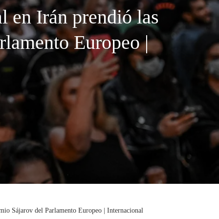
 en Irán prendió las
arlamento Europeo |
remio Sájarov del Parlamento Europeo | Internacional