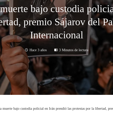
uerte bajo custodia policial
bertad, premio Sájarov del P
Internacional
Hace 3 años
3 Minutos de lectura
muerte bajo custodia policial en Irán prendió las protestas por la libertad, p