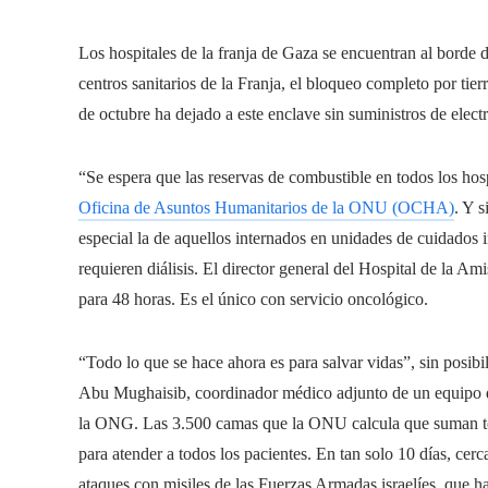
Los hospitales de la franja de Gaza se encuentran al borde d
centros sanitarios de la Franja, el bloqueo completo por tier
de octubre ha dejado a este enclave sin suministros de elect
“Se espera que las reservas de combustible en todos los ho
Oficina de Asuntos Humanitarios de la ONU (OCHA)
. Y s
especial la de aquellos internados en unidades de cuidados i
requieren diálisis. El director general del Hospital de la Am
para 48 horas. Es el único con servicio oncológico.
“Todo lo que se hace ahora es para salvar vidas”, sin posib
Abu Mughaisib, coordinador médico adjunto de un equipo de
la ONG. Las 3.500 camas que la ONU calcula que suman todo
para atender a todos los pacientes. En tan solo 10 días, cer
ataques con misiles de las Fuerzas Armadas israelíes, que 