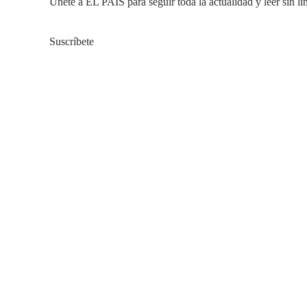
Únete a EL PAÍS para seguir toda la actualidad y leer sin lí
Suscríbete