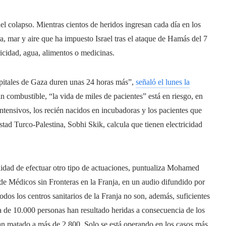
el colapso. Mientras cientos de heridos ingresan cada día en los
ra, mar y aire que ha impuesto Israel tras el ataque de Hamás del 7
ricidad, agua, alimentos o medicinas.
spitales de Gaza duren unas 24 horas más”,
señaló el lunes la
in combustible, “la vida de miles de pacientes” está en riesgo, en
ntensivos, los recién nacidos en incubadoras y los pacientes que
istad Turco-Palestina, Sobhi Skik, calcula que tienen electricidad
ilidad de efectuar otro tipo de actuaciones, puntualiza Mohamed
 Médicos sin Fronteras en la Franja, en un audio difundido por
s los centros sanitarios de la Franja no son, además, suficientes
ca de 10.000 personas han resultado heridas a consecuencia de los
han matado a más de 2.800. Solo se está operando en los casos más