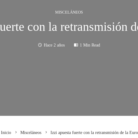
MISCELÁNEOS
fuerte con la retransmisión 
Hace 2 años
1 Min Read
Inicio
Misceláneos
Izzi apuesta fuerte con la retransmisión de la Eur