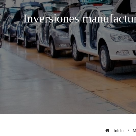
Inversiones manufacture
Inicio
M