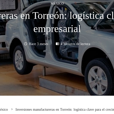
MÉXICO
ras en Torreón: logística c
empresarial
Hace 3 meses
4 Minutos de lectura
éxico
Inversiones manufactureras en Torreón: logística clave para el creci