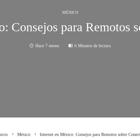
MÉXICO
co: Consejos para Remotos s
Hace 7 meses
6 Minutos de lectura
icio
México
Internet en México: Consejos para Remotos sobre Conec