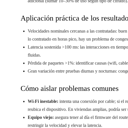
adicional (sumar 10–30% de uso según tipo de cifrado).
Aplicación práctica de los resultad
Velocidades nominales cercanas a las contratadas: buen
lo contratado en horas pico, hay un problema de conges
Latencia sostenida >100 ms: las interacciones en tiempo
fluidas.
Pérdida de paquetes >1%: identificar causas (wifi, cabl
Gran variación entre pruebas diurnas y nocturnas: conge
Cómo aislar problemas comunes
Wi‑Fi inestable:
intenta una conexión por cable; si el r
reubica el dispositivo. En viviendas amplias, podría ser 
Equipo viejo:
asegura tener al día el firmware del route
restringir la velocidad y elevar la latencia.