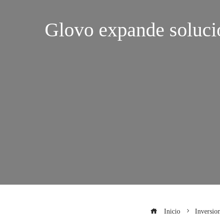
Glovo expande solucio
Inicio
Inversio