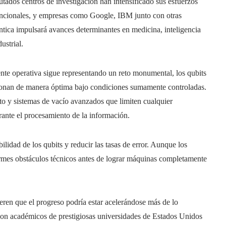
tados centros de investigación han intensificado sus esfuerzos
funcionales, y empresas como Google, IBM junto con otras
tica impulsará avances determinantes en medicina, inteligencia
ustrial.
te operativa sigue representando un reto monumental, los qubits
ionan de manera óptima bajo condiciones sumamente controladas.
to y sistemas de vacío avanzados que limiten cualquier
rante el procesamiento de la información.
ilidad de los qubits y reducir las tasas de error. Aunque los
ormes obstáculos técnicos antes de lograr máquinas completamente
eren que el progreso podría estar acelerándose más de lo
con académicos de prestigiosas universidades de Estados Unidos