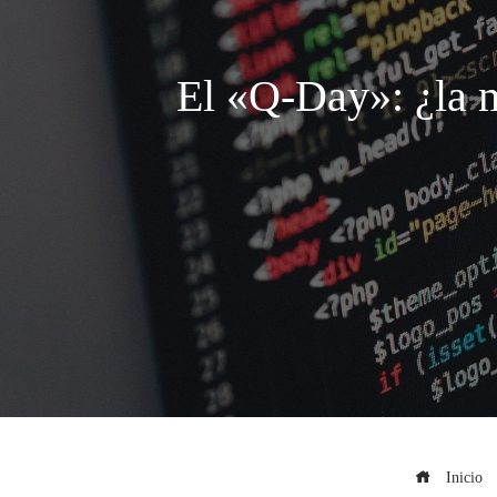
El «Q-Day»: ¿la m
Inicio