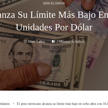
MISCELÁNEOS
anza Su Límite Más Bajo E
Unidades Por Dólar
Hace 3 años
2 Minutos de lectura
eláneos
El peso mexicano alcanza su límite más bajo en ocho años con 16.