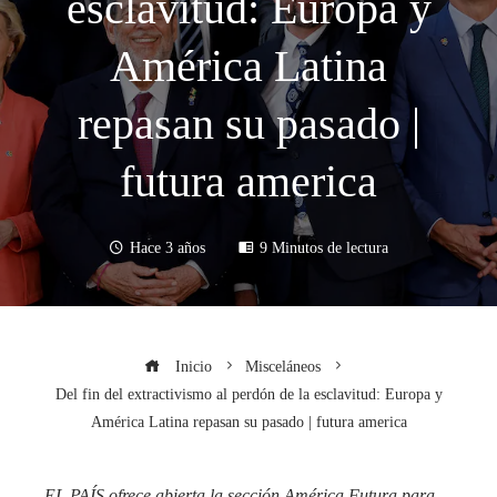
esclavitud: Europa y
América Latina
repasan su pasado |
futura america
Hace 3 años
9 Minutos de lectura
Inicio
Misceláneos
Del fin del extractivismo al perdón de la esclavitud: Europa y
América Latina repasan su pasado | futura america
EL PAÍS ofrece abierta la sección América Futura para