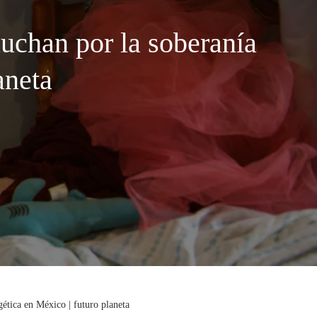
uchan por la soberanía
aneta
ética en México | futuro planeta