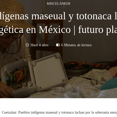
MISCELÁNEOS
dígenas maseual y totonaca l
gética en México | futuro pl
Hace 4 años
6 Minutos de lectura
Cuetzalan: Pueblos indígenas maseual y totonaca luchan por la soberanía energ