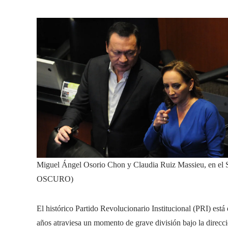
Miguel Ángel Osorio Chon y Claudia Ruiz Massieu, en el S
OSCURO)
El histórico Partido Revolucionario Institucional (PRI) está
años atraviesa un momento de grave división bajo la direc