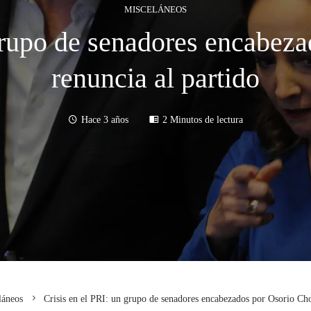
MISCELÁNEOS
 grupo de senadores encabez
renuncia al partido
Hace 3 años
2 Minutos de lectura
láneos
Crisis en el PRI: un grupo de senadores encabezados por Osorio Cho