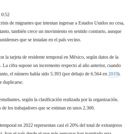
o
0:52
risis de migrantes que intentan ingresar a Estados Unidos no cesa,
as tanto, también crece un movimiento en sentido contrario, aunque
unidenses que se instalan en el país vecino.
on la tarjeta de residente temporal en México, según datos de la
. La cifra supone un incremento respecto al año anterior, cuando
tanto, el número había sido 5.393 (por debajo de 6.564 en
2019
).
e duplicarse.
tudiantes, según la clasificación realizada por la organización.
os de los trabajadores que se estiman en unos 2.300.
 temporal en 2022 representan casi el 20% del total de extranjeros
). Son el país desde el que más personas han tramitado esta