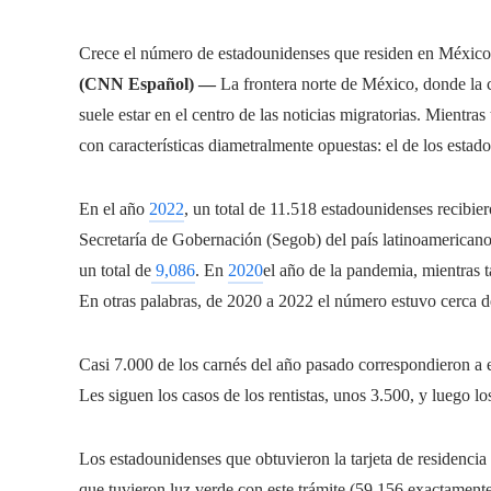
Crece el número de estadounidenses que residen en Méxic
(CNN Español) —
La frontera norte de México, donde la c
suele estar en el centro de las noticias migratorias. Mientr
con características diametralmente opuestas: el de los estado
En el año
2022
, un total de 11.518 estadounidenses recibier
Secretaría de Gobernación (Segob) del país latinoamericano
un total de
9,086
. En
2020
el año de la pandemia, mientras 
En otras palabras, de 2020 a 2022 el número estuvo cerca d
Casi 7.000 de los carnés del año pasado correspondieron a es
Les siguen los casos de los rentistas, unos 3.500, y luego l
Los estadounidenses que obtuvieron la tarjeta de residencia
que tuvieron luz verde con este trámite (59.156 exactamente