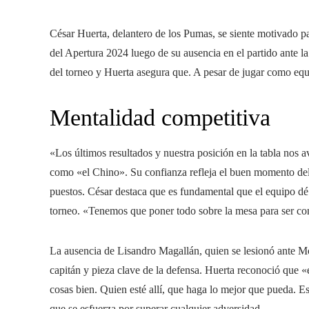
César Huerta, delantero de los Pumas, se siente motivado p
del Apertura 2024 luego de su ausencia en el partido ante la
del torneo y Huerta asegura que. A pesar de jugar como equi
Mentalidad competitiva
«Los últimos resultados y nuestra posición en la tabla nos 
como «el Chino». Su confianza refleja el buen momento del 
puestos. César destaca que es fundamental que el equipo dé 
torneo. «Tenemos que poner todo sobre la mesa para ser co
La ausencia de Lisandro Magallán, quien se lesionó ante Mo
capitán y pieza clave de la defensa. Huerta reconoció que «
cosas bien. Quien esté allí, que haga lo mejor que pueda. E
que se esfuerza por superar cualquier adversidad.