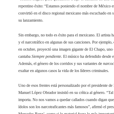
repentino éxito: “Estamos poniendo el nombre de México en 
convirtió en el disco regional mexicano más escuchado en s
su lanzamiento.
Sin embargo, no todo es éxito para el mexicano. El artista ha
y el narcotráfico en algunas de sus canciones. Por ejemplo, 
en octubre, proyectó una imagen gigante de El Chapo, uno de
cantaba
Siempre pendiente
. El músico ha defendido desde e
Además, el género de los corridos y sus variantes de
narcoc
exaltar en algunos casos la vida de los líderes criminales.
Uno de esos frentes está personalizado por el presidente d
Manuel López Obrador insistió en su crítica al género. “Tal 
importa. No nos vamos a quedar callados cuando digan que
ídolos son los narcotraficantes más famosos”, afirmó el pre
Mercedes Benz’, como si lo material fuera lo más importante;