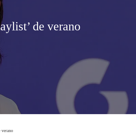
ylist’ de verano
e verano