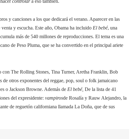
s hacer
controlar
a eso también.
bros y canciones a los que dedicará el verano. Aparecer en las
e venta y escucha. Este año, Obama ha incluido
El bebé
, una
acumula más de 540 millones de reproducciones. El tema es una
icano de Peso Pluma, que se ha convertido en el principal ariete
o con The Rolling Stones, Tina Turner, Aretha Franklin, Bob
 de otros exponentes del reggae, pop, soul o folk jamaicano
eves o Jackson Browne. Además de
El bebé,
De la lista de 41
iones del expresidente:
vampiros
de Rosalía y Rauw Alejandro, la
ante de reguetón californiana llamada La Doña, que de sus