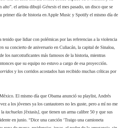
alto”. el artista dibujó
Génesis
el mes pasado, un disco que se
u primer día de historia en Apple Music y Spotify el mismo día de
 tenido que lidiar con polémicas por las referencias a la violencia
en su concierto de aniversario en Culiacán, la capital de Sinaloa,
 los narcotraficantes más famosos de la historia, mientras
ntonces que su equipo no estuvo a cargo de esa proyección.
orridos
y los corridos acostados han recibido muchas críticas por
e México. El mismo día que Obama anunció su playlist, Andrés
vez a los jóvenes ya los cantautores no les guste, pero a mí no me
 la
tachuelas [
éxtasis
]
, que tienen un arma calibre 50 y que sus
sidente en junio. “Dice una canción ‘Traigo una camioneta
 ropa de marca, residencias, joyas, el poder de la arrogancia. sin