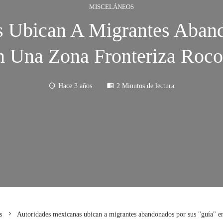
MISCELÁNEOS
s Ubican A Migrantes Aband
n Una Zona Fronteriza Roco
Hace 3 años
2 Minutos de lectura
s
Autoridades mexicanas ubican a migrantes abandonados por sus "guía" en