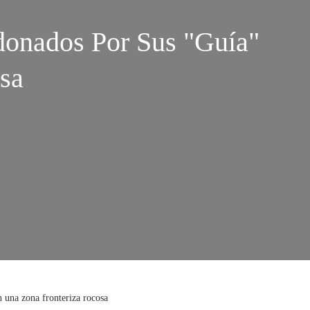
onados Por Sus "guía"
sa
 una zona fronteriza rocosa