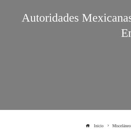
Autoridades Mexicana
E
Inicio
Misceláneo