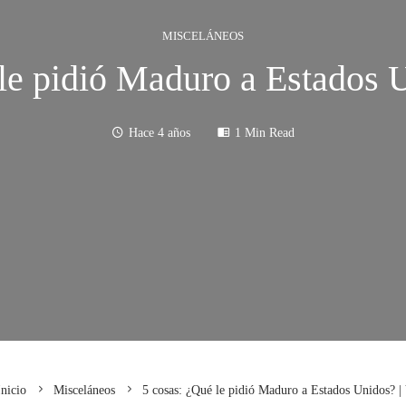
MISCELÁNEOS
le pidió Maduro a Estados 
Hace 4 años
1 Min Read
nicio
Misceláneos
5 cosas: ¿Qué le pidió Maduro a Estados Unidos? |